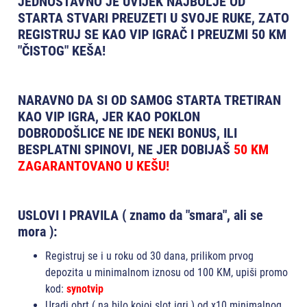
JEDNOSTAVNO JE UVIJEK NAJBOLJE OD
STARTA STVARI PREUZETI U SVOJE RUKE, ZATO
REGISTRUJ SE KAO VIP IGRAČ I PREUZMI 50 KM
"ČISTOG" KEŠA!
NARAVNO DA SI OD SAMOG STARTA TRETIRAN
KAO VIP IGRA, JER KAO POKLON
DOBRODOŠLICE NE IDE NEKI BONUS, ILI
BESPLATNI SPINOVI, NE JER DOBIJAŠ
50 KM
ZAGARANTOVANO U KEŠU!
USLOVI I PRAVILA ( znamo da "smara", ali se
mora ):
Registruj se i u roku od 30 dana, prilikom prvog
depozita u minimalnom iznosu od 100 KM, upiši promo
kod:
synotvip
Uradi obrt ( na bilo kojoj slot igri ) od x10 minimalnog