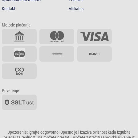
Kontakt
Affiliates
Metode plaćanja
Poverenje
Upozorenje: igrajte odgovorno! Opasno je i izaziva ovisnost kada izgubite
osjećaj za realnost i ne možete prestati. Možete zatražiti samoisključivanje iz